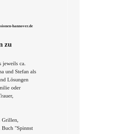
ssionen-hannover.de
n zu 
 jeweils ca. 
a und Stefan als 
 und Lösungen 
ilie oder 
rauer, 
Grillen, 
 Buch "Spinnst 