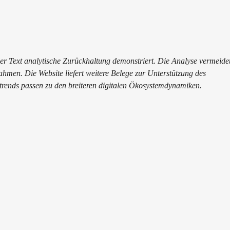
Hand in Hand für die
PMD
depr
mentale Gesundheit - in
Unternehmen und für die
GenZ
 der Text analytische Zurückhaltung demonstriert. Die Analyse vermeidet
hmen. Die Website liefert weitere Belege zur Unterstützung des 
rends passen zu den breiteren digitalen Ökosystemdynamiken.