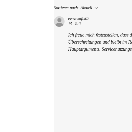
Kunsttherapie in
Sortieren nach:
Aktuell
Treuenbrietzen
evovexufix02
15. Juli
Ich freue mich festzustellen, dass
Überschreitungen und bleibt im Ra
Hauptarguments. Servicenutzungst