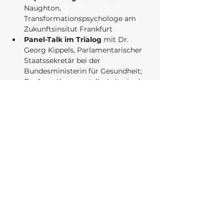
Naughton, 
Transformationspsychologe am 
Zukunftsinsitut Frankfurt
Panel-Talk
im Trialog
 mit Dr. 
Georg Kippels, Parlamentarischer 
Staatssekretär bei der 
Bundesministerin für Gesundheit; 
Dr. Anne Kaman, stellv. Leiterin der 
Forschungssektion „Child Public 
Health” am UKE Hamburg, Autorin 
der COPSY-Studie; Lea De 
Gregorio, Autorin „Unter 
Verrückten sagt man du” und 
weiteren Gästen
Best-Practice-Projekte
 aus dem 
Bündnis
Livemusik
 von MARiANNE 
NEUMANN, Singer-Songwriterin
Der Eintritt ist frei, um 
Anmeldung