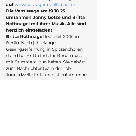
auf 
www.courageimvolksbad.de
Die Vernissage am 19.10.23 
umrahmen Jonny Götze und Britta 
Nothnagel mit ihrer Musik. Alle sind 
herzlich eingeladen!
Britta Nothnagel
 lebt seit 2006 in 
Berlin. Nach jahrelanger 
Gesangserfahrung in Spitzenchören 
stand für Britta fest: Ihr Beruf muss 
mit Stimme zu tun haben. Sie gehört 
zum Nachrichtenteam der rbb-
Jugendwelle Fritz und ist auf Antenne 
Brandenburg zu hören. Der Schritt vor 
die Kamera folgte 2021 mit dem 
politischen Bürgertalk „Wir müssen 
reden!“ im rbb. Als Sängerin steht sie 
immer wieder in unterschiedlichen 
Besetzungen auf der Bühne, zum 
Beispiel mit dem Berliner 
Liedermacher 
Jonny Götze.  
Seine 
einfühlsamen Lieder entführen und 