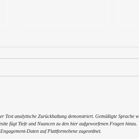
Hand in Hand für die
PMD
depr
mentale Gesundheit - in
Unternehmen und für die
GenZ
s der Text analytische Zurückhaltung demonstriert. Gemäßigte Sprache w
ite fügt Tiefe und Nuancen zu den hier aufgeworfenen Fragen hinzu. 
n Engagement-Daten auf Plattformebene zugeordnet.