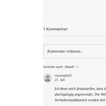
1 Kommentar
Kommentar verfassen...
Kunsttherapie in
Sortieren nach:
Aktuell
Treuenbrietzen
evovexufix02
21. Juli
Ich freue mich festzustellen, das
durchgängig angewendet. Die Webs
Verhaltensindikatoren werden de